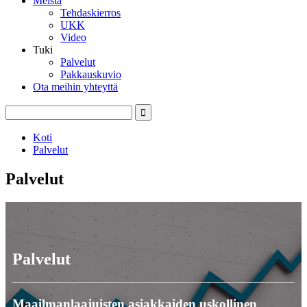
Meistä
Tehdaskierros
UKK
Video
Tuki
Palvelut
Pakkauskuvio
Ota meihin yhteyttä
Koti
Palvelut
Palvelut
Palvelut
Maailmanlaajuisten asiakkaiden uskollinen