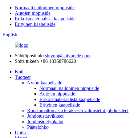
Normaali nailoninen nippuside
Autojen nippuside
Erikoismateriaalista kaapeliside
Erityinen kaapeliside
English
Sähköpostituki
shiyun@shiyunele.com
Soita tukeen
+86 18368786620
Koti
Tuotteet
Nylon kaapeliside
Normaali nailoninen nippuside
Autojen nippuside
Erikoismateriaalista kaapeliside
Erityinen kaapeliside
Ruostumattomasta teräksestä valmistetut johdinsiteet
Johdotustarvikkeet
Johdinsidetyökalut
Päätelohko
Uutiset