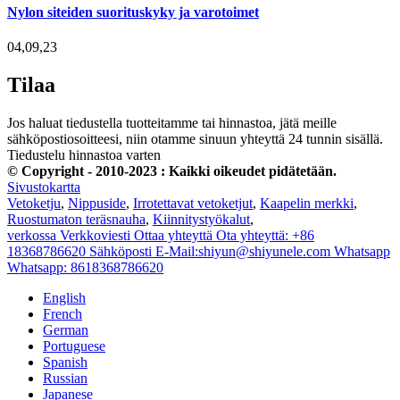
Nylon siteiden suorituskyky ja varotoimet
04,09,23
Tilaa
Jos haluat tiedustella tuotteitamme tai hinnastoa, jätä meille
sähköpostiosoitteesi, niin otamme sinuun yhteyttä 24 tunnin sisällä.
Tiedustelu hinnastoa varten
© Copyright - 2010-2023 : Kaikki oikeudet pidätetään.
Sivustokartta
Vetoketju
,
Nippuside
,
Irrotettavat vetoketjut
,
Kaapelin merkki
,
Ruostumaton teräsnauha
,
Kiinnitystyökalut
,
verkossa
Verkkoviesti
Ottaa yhteyttä
Ota yhteyttä: +86
18368786620
Sähköposti
E-Mail:shiyun@shiyunele.com
Whatsapp
Whatsapp: 8618368786620
English
French
German
Portuguese
Spanish
Russian
Japanese