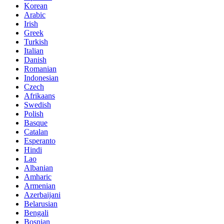
Korean
Arabic
Irish
Greek
Turkish
Italian
Danish
Romanian
Indonesian
Czech
Afrikaans
Swedish
Polish
Basque
Catalan
Esperanto
Hindi
Lao
Albanian
Amharic
Armenian
Azerbaijani
Belarusian
Bengali
Bosnian