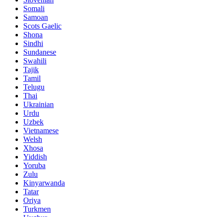
Somali
Samoan
Scots Gaelic
Shona
Sindhi
Sundanese
Swahili
Tajik
Tamil
Telugu
Thai
Ukrainian
Urdu
Uzbek
Vietnamese
Welsh
Xhosa
Yiddish
Yoruba
Zulu
Kinyarwanda
Tatar
Oriya
Turkmen