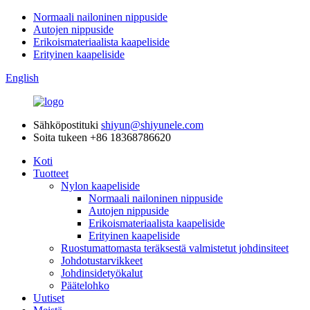
Normaali nailoninen nippuside
Autojen nippuside
Erikoismateriaalista kaapeliside
Erityinen kaapeliside
English
Sähköpostituki
shiyun@shiyunele.com
Soita tukeen
+86 18368786620
Koti
Tuotteet
Nylon kaapeliside
Normaali nailoninen nippuside
Autojen nippuside
Erikoismateriaalista kaapeliside
Erityinen kaapeliside
Ruostumattomasta teräksestä valmistetut johdinsiteet
Johdotustarvikkeet
Johdinsidetyökalut
Päätelohko
Uutiset