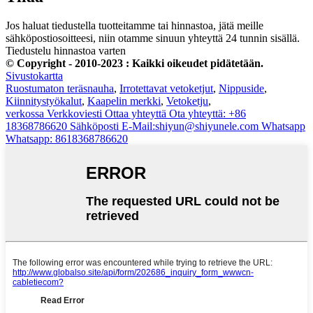
Jos haluat tiedustella tuotteitamme tai hinnastoa, jätä meille
sähköpostiosoitteesi, niin otamme sinuun yhteyttä 24 tunnin sisällä.
Tiedustelu hinnastoa varten
© Copyright - 2010-2023 : Kaikki oikeudet pidätetään.
Sivustokartta
Ruostumaton teräsnauha
,
Irrotettavat vetoketjut
,
Nippuside
,
Kiinnitystyökalut
,
Kaapelin merkki
,
Vetoketju
,
verkossa
Verkkoviesti
Ottaa yhteyttä
Ota yhteyttä: +86
18368786620
Sähköposti
E-Mail:shiyun@shiyunele.com
Whatsapp
Whatsapp: 8618368786620