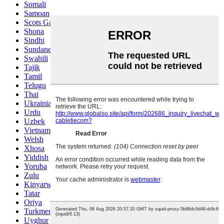
Somali
Samoan
Scots Gaelic
Shona
Sindhi
Sundanese
Swahili
Tajik
Tamil
Telugu
Thai
Ukrainian
Urdu
Uzbek
Vietnamese
Welsh
Xhosa
Yiddish
Yoruba
Zulu
Kinyarwanda
Tatar
Oriya
Turkmen
Uyghur