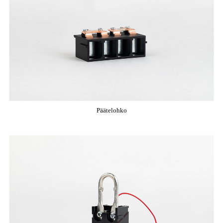
Päätelohko