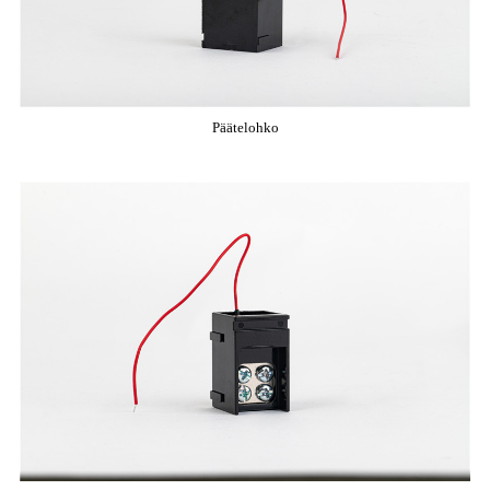
Päätelohko