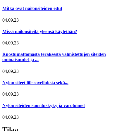
Mitkä ovat nailonsiteiden edut
04,09,23
Missä nailonsiteitä yleensä käytetään?
04,09,23
Ruostumattomasta teräksestä valmistettujen siteiden
ominaisuudet ja ...
04,09,23
Nylon siteet life sovelluksia sekä...
04,09,23
Nylon siteiden suorituskyky ja varotoimet
04,09,23
Tilaa