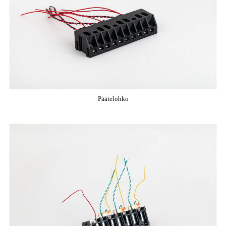
Päätelohko