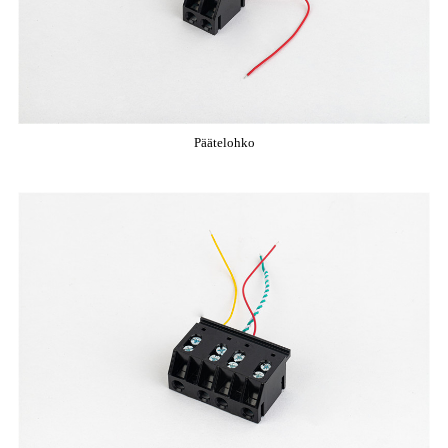
Päätelohko