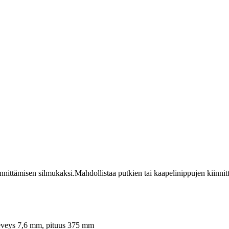
nittämisen silmukaksi.Mahdollistaa putkien tai kaapelinippujen kiinnitt
"leveys 7,6 mm, pituus 375 mm