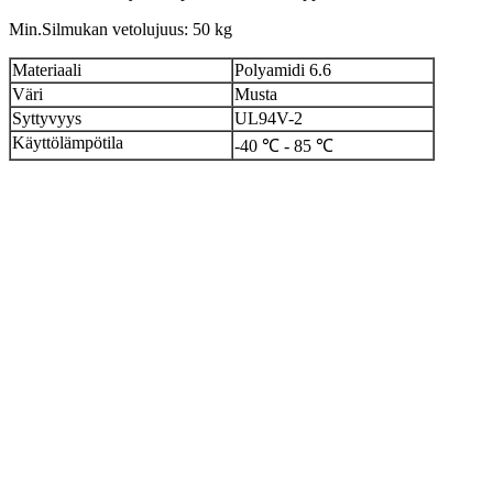
Min.Silmukan vetolujuus: 50 kg
Materiaali
Polyamidi 6.6
Väri
Musta
Syttyvyys
UL94V-2
Käyttölämpötila
-40 ℃ - 85 ℃