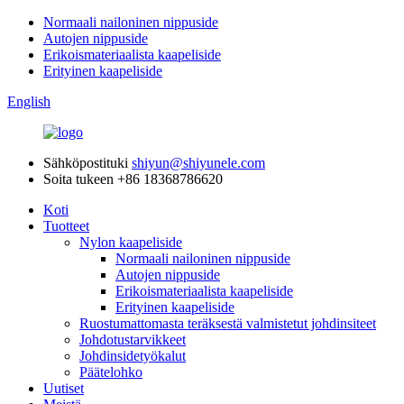
Normaali nailoninen nippuside
Autojen nippuside
Erikoismateriaalista kaapeliside
Erityinen kaapeliside
English
Sähköpostituki
shiyun@shiyunele.com
Soita tukeen
+86 18368786620
Koti
Tuotteet
Nylon kaapeliside
Normaali nailoninen nippuside
Autojen nippuside
Erikoismateriaalista kaapeliside
Erityinen kaapeliside
Ruostumattomasta teräksestä valmistetut johdinsiteet
Johdotustarvikkeet
Johdinsidetyökalut
Päätelohko
Uutiset