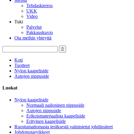
Meistä
Tehdaskierros
UKK
Video
Tuki
Palvelut
Pakkauskuvio
Ota meihin yhteyttä
Koti
Tuotteet
Nylon kaapeliside
Autojen nippuside
Luokat
Nylon kaapeliside
Normaali nailoninen nippuside
Autojen nippuside
Erikoismateriaalista kaapeliside
Erityinen kaapeliside
Ruostumattomasta teräksestä valmistetut johdinsiteet
Johdotustarvikkeet