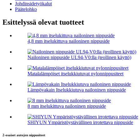
Johdinsidetyökalut
Päätelohko
Esittelyssä olevat tuotteet
4,8 mm itselukittuva nailoninen nippuside
Nailoninen nippuside UL94-V0:lla (teollinen käyttö)
Matalalämpöiset itselukkiutuvat nylonnippusiteet
Lämpövakain Itselukkiutuva nailoninen nippuside
8 mm itselukittuva nailoninen nippuside
SHIYUN Ympäristöystävällinen irrotettava nippuside
2-osaiset autojen nippusiteet