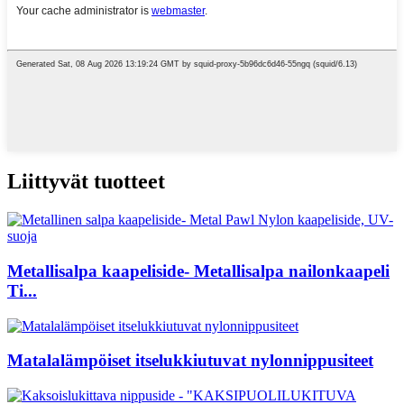
Liittyvät tuotteet
Metallisalpa kaapeliside- Metallisalpa nailonkaapeli
Ti...
Matalalämpöiset itselukkiutuvat nylonnippusiteet