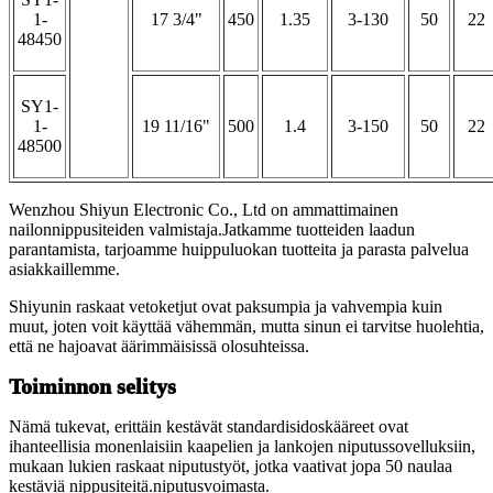
1-
17 3/4"
450
1.35
3-130
50
22
48450
SY1-
1-
19 11/16"
500
1.4
3-150
50
22
48500
Wenzhou Shiyun Electronic Co., Ltd on ammattimainen
nailonnippusiteiden valmistaja.Jatkamme tuotteiden laadun
parantamista, tarjoamme huippuluokan tuotteita ja parasta palvelua
asiakkaillemme.
Shiyunin raskaat vetoketjut ovat paksumpia ja vahvempia kuin
muut, joten voit käyttää vähemmän, mutta sinun ei tarvitse huolehtia,
että ne hajoavat äärimmäisissä olosuhteissa.
Toiminnon selitys
Nämä tukevat, erittäin kestävät standardisidoskääreet ovat
ihanteellisia monenlaisiin kaapelien ja lankojen niputussovelluksiin,
mukaan lukien raskaat niputustyöt, jotka vaativat jopa 50 naulaa
kestäviä nippusiteitä.niputusvoimasta.