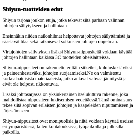
Shiyun-tuotteiden edut
Shiyun tarjoaa joukon etuja, jotka tekevät siitä parhaan valinnan
johtojen säilytykseen ja hallintaan.
Ensinnäkin niiden nailonhihnat helpottavat johtojen säilyttämistä ja
säästävät tilaa sekä ratkaisevat sotkuisten johtojen ongelman.
Virtajohtojen säilytyksen lisäksi Shiyun-nippusiteitä voidaan käyttää
johtojen hallintaan kaikissa 3C-tuotteiden oheislaitteissa.
Shiyun-nippusiteet on rakennettu erittäin sitkeiksi, kulutuskestäviksi
ja paineenkestäväksi johtojen suojaamiseksi.Ne on valmistettu
korkealaatuisista materiaaleista, jotka antavat vahvaa jännitystä ja
eivät ole helposti rikkoutuvia.
Lisäksi johtosarjassa on yksinkertainen itselukittuva rakenne, joka
mahdollistaa nippusiteen lukitsemisen vedettäessä.Tämä ominaisuus
tekee siitä sopivan erilaisten johtojen ja kaapeleiden niputtamiseen ja
järjestämiseen.
Shiyun-nippusiteet ovat monipuolisia ja niitä voidaan käyttää useissa
eri ympäristöissä, kuten kotitalouksissa, työpaikoilla ja julkisilla
paikoilla.