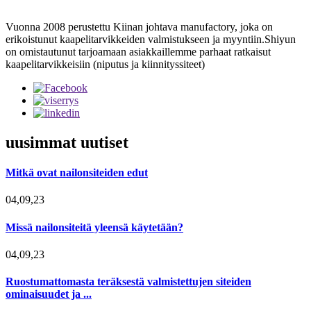
Vuonna 2008 perustettu Kiinan johtava manufactory, joka on
erikoistunut kaapelitarvikkeiden valmistukseen ja myyntiin.Shiyun
on omistautunut tarjoamaan asiakkaillemme parhaat ratkaisut
kaapelitarvikkeisiin (niputus ja kiinnityssiteet)
uusimmat uutiset
Mitkä ovat nailonsiteiden edut
04,09,23
Missä nailonsiteitä yleensä käytetään?
04,09,23
Ruostumattomasta teräksestä valmistettujen siteiden
ominaisuudet ja ...