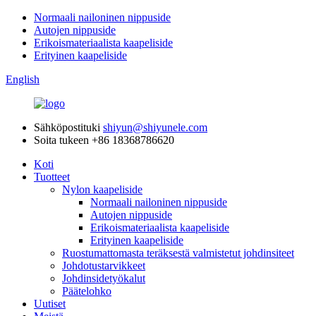
Normaali nailoninen nippuside
Autojen nippuside
Erikoismateriaalista kaapeliside
Erityinen kaapeliside
English
Sähköpostituki
shiyun@shiyunele.com
Soita tukeen
+86 18368786620
Koti
Tuotteet
Nylon kaapeliside
Normaali nailoninen nippuside
Autojen nippuside
Erikoismateriaalista kaapeliside
Erityinen kaapeliside
Ruostumattomasta teräksestä valmistetut johdinsiteet
Johdotustarvikkeet
Johdinsidetyökalut
Päätelohko
Uutiset