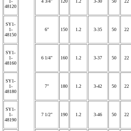
1-
4 3/4"
120
1.2
3-30
50
22
48120
SY1-
1-
6″
150
1.2
3-35
50
22
48150
SY1-
1-
6 1/4"
160
1.2
3-37
50
22
48160
SY1-
1-
7″
180
1.2
3-42
50
22
48180
SY1-
1-
7 1/2"
190
1.2
3-46
50
22
48190