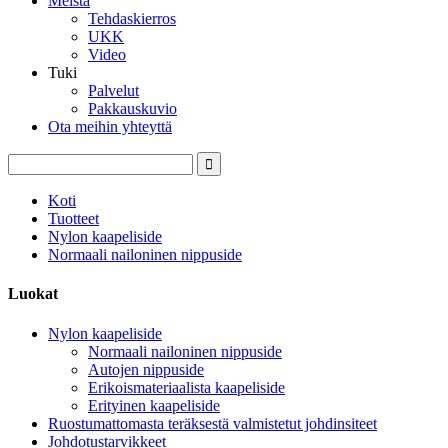
Meistä
Tehdaskierros
UKK
Video
Tuki
Palvelut
Pakkauskuvio
Ota meihin yhteyttä
Koti
Tuotteet
Nylon kaapeliside
Normaali nailoninen nippuside
Luokat
Nylon kaapeliside
Normaali nailoninen nippuside
Autojen nippuside
Erikoismateriaalista kaapeliside
Erityinen kaapeliside
Ruostumattomasta teräksestä valmistetut johdinsiteet
Johdotustarvikkeet