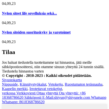
04,09,23
Nylon siteet life sovelluksia sekä...
04,09,23
Nylon siteiden suorituskyky ja varotoimet
04,09,23
Tilaa
Jos haluat tiedustella tuotteitamme tai hinnastoa, jätä meille
sähköpostiosoitteesi, niin otamme sinuun yhteyttä 24 tunnin sisällä.
Tiedustelu hinnastoa varten
© Copyright - 2010-2023 : Kaikki oikeudet pidätetään.
Sivustokartta
Nippuside
,
Kiinnitystyökalut
,
Vetoketju
,
Ruostumaton teräsnauha
,
Kaapelin merkki
,
Irrotettavat vetoketjut
,
verkossa
Verkkoviesti
Ottaa yhteyttä
Ota yhteyttä: +86
18368786620
Sähköposti
E-Mail:shiyun@shiyunele.com
Whatsapp
Whatsapp: 8618368786620