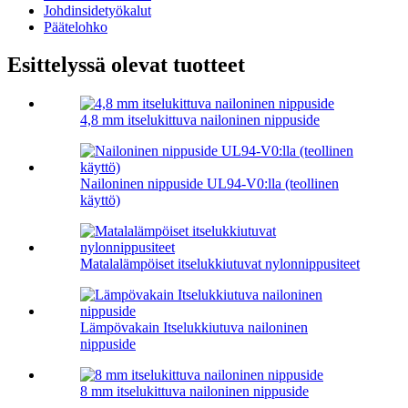
Johdinsidetyökalut
Päätelohko
Esittelyssä olevat tuotteet
4,8 mm itselukittuva nailoninen nippuside
Nailoninen nippuside UL94-V0:lla (teollinen
käyttö)
Matalalämpöiset itselukkiutuvat nylonnippusiteet
Lämpövakain Itselukkiutuva nailoninen
nippuside
8 mm itselukittuva nailoninen nippuside