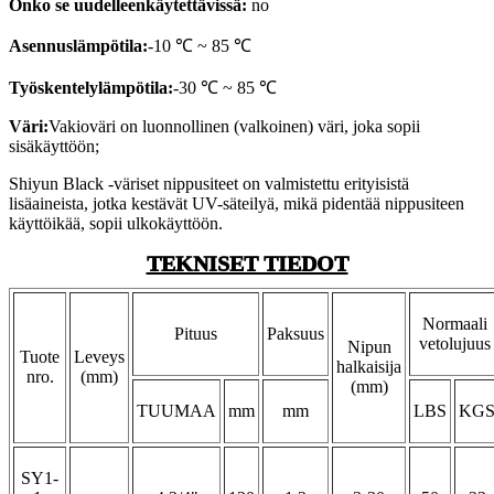
Onko se uudelleenkäytettävissä:
no
Asennuslämpötila:
-10 ℃ ~ 85 ℃
Työskentelylämpötila:
-30 ℃ ~ 85 ℃
Väri:
Vakioväri on luonnollinen (valkoinen) väri, joka sopii
sisäkäyttöön;
Shiyun Black -väriset nippusiteet on valmistettu erityisistä
lisäaineista, jotka kestävät UV-säteilyä, mikä pidentää nippusiteen
käyttöikää, sopii ulkokäyttöön.
TEKNISET TIEDOT
Normaali
Pituus
Paksuus
vetolujuus
Nipun
Tuote
Leveys
halkaisija
nro.
(mm)
(mm)
TUUMAA
mm
mm
LBS
KG
SY1-