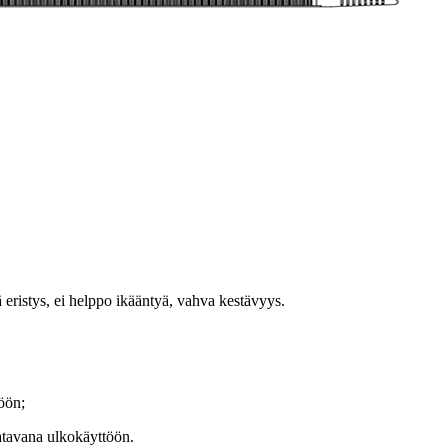
ristys, ei helppo ikääntyä, vahva kestävyys.
öön;
atavana ulkokäyttöön.