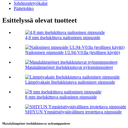
Johdinsidetyökalut
Päätelohko
Esittelyssä olevat tuotteet
4,8 mm itselukittuva nailoninen nippuside
Nailoninen nippuside UL94-V0:lla (teollinen käyttö)
Matalalämpöiset itselukkiutuvat nylonnippusiteet
Lämpövakain Itselukkiutuva nailoninen nippuside
8 mm itselukittuva nailoninen nippuside
SHIYUN Ympäristöystävällinen irrotettava nippuside
Matalalämpöiset itselukkiutuvat nylonnippusiteet