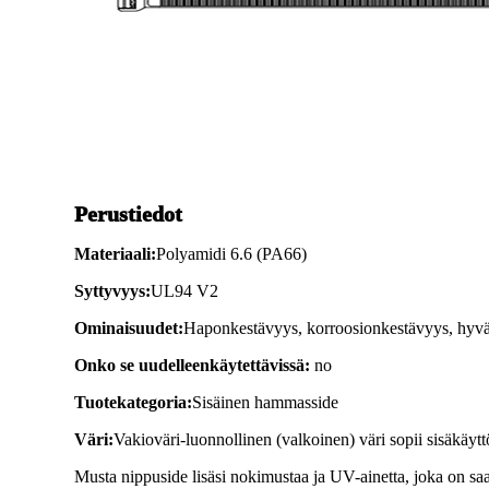
Perustiedot
Materiaali:
Polyamidi 6.6 (PA66)
Syttyvyys:
UL94 V2
Ominaisuudet:
Haponkestävyys, korroosionkestävyys, hyvä e
Onko se uudelleenkäytettävissä:
no
Tuotekategoria:
Sisäinen hammasside
Väri:
Vakioväri-luonnollinen (valkoinen) väri sopii sisäkäytt
Musta nippuside lisäsi nokimustaa ja UV-ainetta, joka on sa