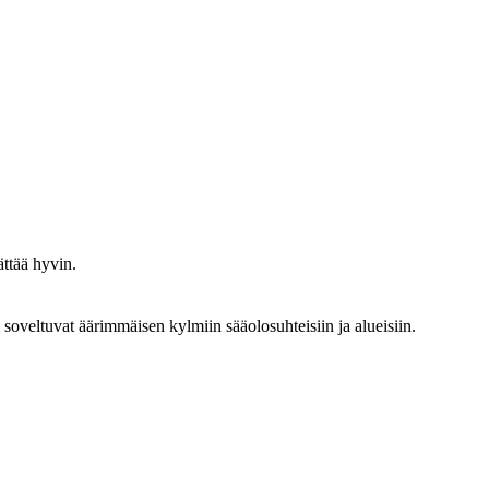
ättää hyvin.
soveltuvat äärimmäisen kylmiin sääolosuhteisiin ja alueisiin.