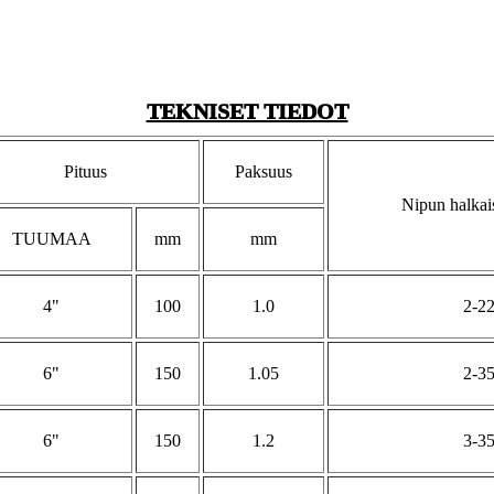
TEKNISET TIEDOT
Pituus
Paksuus
Nipun halkai
TUUMAA
mm
mm
4"
100
1.0
2-2
6"
150
1.05
2-3
6"
150
1.2
3-3