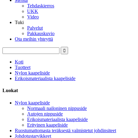
Meistä
Tehdaskierros
UKK
Video
Tuki
Palvelut
Pakkauskuvio
Ota meihin yhteyttä
Koti
Tuotteet
Nylon kaapeliside
Erikoismateriaalista kaapeliside
Luokat
Nylon kaapeliside
Normaali nailoninen nippuside
Autojen nippuside
Erikoismateriaalista kaapeliside
Erityinen kaapeliside
Ruostumattomasta teräksestä valmistetut johdinsiteet
Johdotustarvikkeet