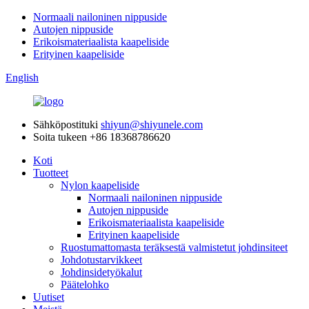
Normaali nailoninen nippuside
Autojen nippuside
Erikoismateriaalista kaapeliside
Erityinen kaapeliside
English
Sähköpostituki
shiyun@shiyunele.com
Soita tukeen
+86 18368786620
Koti
Tuotteet
Nylon kaapeliside
Normaali nailoninen nippuside
Autojen nippuside
Erikoismateriaalista kaapeliside
Erityinen kaapeliside
Ruostumattomasta teräksestä valmistetut johdinsiteet
Johdotustarvikkeet
Johdinsidetyökalut
Päätelohko
Uutiset