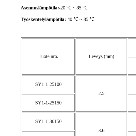
Asennuslämpötila:
-20 ℃ ~ 85 ℃
Työskentelylämpötila:
-40 ℃ ~ 85 ℃
Tuote nro.
Leveys (mm)
SY1-1-25100
2.5
SY1-1-25150
SY1-1-36150
3.6