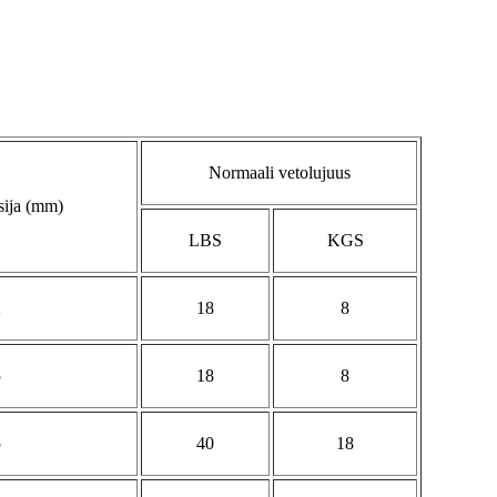
Normaali vetolujuus
sija (mm)
LBS
KGS
2
18
8
5
18
8
5
40
18