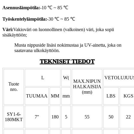
Asennuslämpötila:
-10 ℃ ~ 85 ℃
Työskentelylämpötila:
-30 ℃ ~ 85 ℃
Väri:
Vakioväri on luonnollinen (valkoinen) väri, joka sopii
sisäkäyttöön;
Musta nippuside lisäsi nokimustaa ja UV-ainetta, joka on
saatavana ulkokäyttöön.
TEKNISET TIEDOT
L
W(
VETOLUJUU
MAX.NIPUN
Tuote
HALKAISIJA
nro.
(mm)
TUUMAA
MM
mm
LBS
KGS
SY1-6-
7″
180
5
55
50
22
180MKT