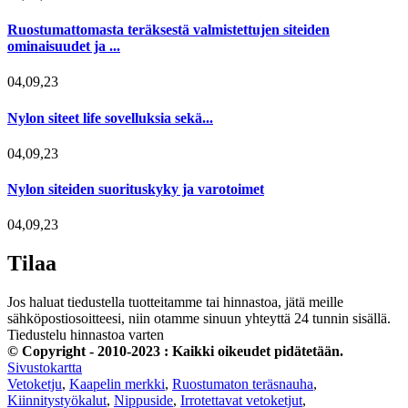
Ruostumattomasta teräksestä valmistettujen siteiden
ominaisuudet ja ...
04,09,23
Nylon siteet life sovelluksia sekä...
04,09,23
Nylon siteiden suorituskyky ja varotoimet
04,09,23
Tilaa
Jos haluat tiedustella tuotteitamme tai hinnastoa, jätä meille
sähköpostiosoitteesi, niin otamme sinuun yhteyttä 24 tunnin sisällä.
Tiedustelu hinnastoa varten
© Copyright - 2010-2023 : Kaikki oikeudet pidätetään.
Sivustokartta
Vetoketju
,
Kaapelin merkki
,
Ruostumaton teräsnauha
,
Kiinnitystyökalut
,
Nippuside
,
Irrotettavat vetoketjut
,