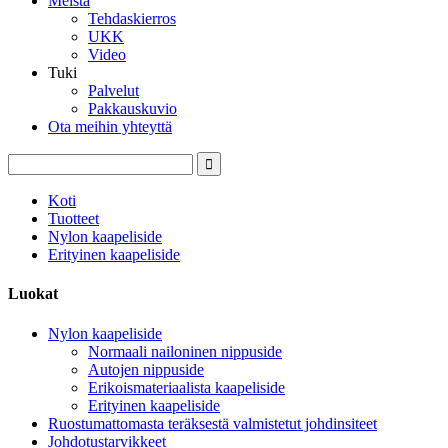
Meistä
Tehdaskierros
UKK
Video
Tuki
Palvelut
Pakkauskuvio
Ota meihin yhteyttä
Koti
Tuotteet
Nylon kaapeliside
Erityinen kaapeliside
Luokat
Nylon kaapeliside
Normaali nailoninen nippuside
Autojen nippuside
Erikoismateriaalista kaapeliside
Erityinen kaapeliside
Ruostumattomasta teräksestä valmistetut johdinsiteet
Johdotustarvikkeet