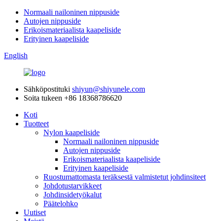
Normaali nailoninen nippuside
Autojen nippuside
Erikoismateriaalista kaapeliside
Erityinen kaapeliside
English
Sähköpostituki
shiyun@shiyunele.com
Soita tukeen
+86 18368786620
Koti
Tuotteet
Nylon kaapeliside
Normaali nailoninen nippuside
Autojen nippuside
Erikoismateriaalista kaapeliside
Erityinen kaapeliside
Ruostumattomasta teräksestä valmistetut johdinsiteet
Johdotustarvikkeet
Johdinsidetyökalut
Päätelohko
Uutiset