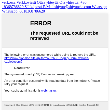
verkossa
Verkkoviesti
Ottaa yhteyttä
Ota yhteyttä: +86
18368786620
Sähköposti
E-Mail:shiyun@shiyunele.com
Whatsapp
Whatsapp: 8618368786620