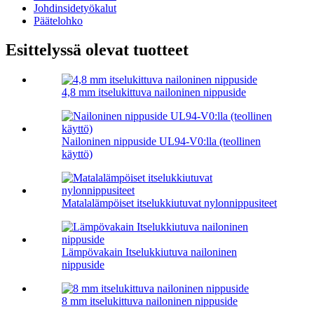
Johdinsidetyökalut
Päätelohko
Esittelyssä olevat tuotteet
4,8 mm itselukittuva nailoninen nippuside
Nailoninen nippuside UL94-V0:lla (teollinen
käyttö)
Matalalämpöiset itselukkiutuvat nylonnippusiteet
Lämpövakain Itselukkiutuva nailoninen
nippuside
8 mm itselukittuva nailoninen nippuside