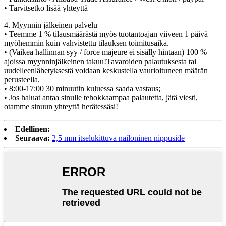
• Tarvitsetko lisää yhteyttä
4. Myynnin jälkeinen palvelu
• Teemme 1 % tilausmäärästä myös tuotantoajan viiveen 1 päivä
myöhemmin kuin vahvistettu tilauksen toimitusaika.
• (Vaikea hallinnan syy / force majeure ei sisälly hintaan) 100 %
ajoissa myynninjälkeinen takuu!Tavaroiden palautuksesta tai
uudelleenlähetyksestä voidaan keskustella vaurioituneen määrän
perusteella.
• 8:00-17:00 30 minuutin kuluessa saada vastaus;
• Jos haluat antaa sinulle tehokkaampaa palautetta, jätä viesti,
otamme sinuun yhteyttä herätessäsi!
Edellinen:
Seuraava:
2,5 mm itselukittuva nailoninen nippuside