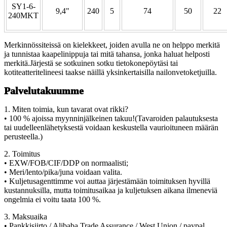
SY1-6-
9,4"
240
5
74
50
22
240MKT
Merkinnössiteissä on kielekkeet, joiden avulla ne on helppo merkitä
ja tunnistaa kaapelinippuja tai mitä tahansa, jonka haluat helposti
merkitä.Järjestä se sotkuinen sotku tietokonepöytäsi tai
kotiteatteritelineesi taakse näillä yksinkertaisilla nailonvetoketjuilla.
Palvelutakuumme
1. Miten toimia, kun tavarat ovat rikki?
• 100 % ajoissa myynninjälkeinen takuu!(Tavaroiden palautuksesta
tai uudelleenlähetyksestä voidaan keskustella vaurioituneen määrän
perusteella.)
2. Toimitus
• EXW/FOB/CIF/DDP on normaalisti;
• Meri/lento/pika/juna voidaan valita.
• Kuljetusagenttimme voi auttaa järjestämään toimituksen hyvillä
kustannuksilla, mutta toimitusaikaa ja kuljetuksen aikana ilmeneviä
ongelmia ei voitu taata 100 %.
3. Maksuaika
• Pankkisiirto / Alibaba Trade Assurance / West Union / paypal